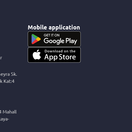
Mobile application
r
eyra Sk.
k Kat:4
4 Mahall
kaya-