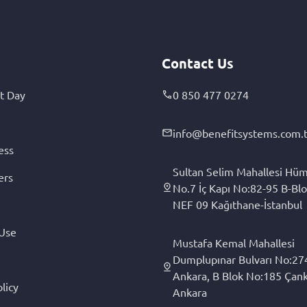
Contact Us
t Day
0 850 477 0274
info@benefitsystems.com.t
ess
Sultan Selim Mahallesi Hüm
ers
No.7 İç Kapı No:82-95 B-Blo
NEF 09 Kağıthane-İstanbul
 Use
Mustafa Kemal Mahallesi
Dumplupınar Bulvarı No:27
Ankara, B Blok No:185 Çan
licy
Ankara