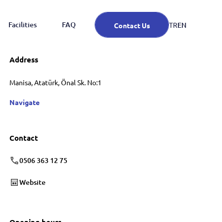
Facilities
FAQ
EN
TR
Contact Us
Address
Manisa, Atatürk, Önal Sk. No:1
Navigate
Contact
0506 363 12 75
Website