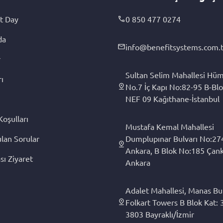
t Day
0 850 477 0274
da
info@benefitsystems.com.t
r
Sultan Selim Mahallesi Hüm
rı
No.7 İç Kapı No:82-95 B-Blo
NEF 09 Kağıthane-İstanbul
Koşulları
Mustafa Kemal Mahallesi
ulan Sorular
Dumplupınar Bulvarı No:27
Ankara, B Blok No:185 Çan
sı Ziyaret
Ankara
Adalet Mahallesi, Manas Bul
Folkart Towers B Blok Kat: 3
3803 Bayraklı/İzmir