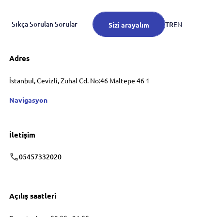
Sıkça Sorulan Sorular
TR
EN
Sizi arayalım
Adres
İstanbul, Cevizli, Zuhal Cd. No:46 Maltepe 46 1
Navigasyon
İletişim
05457332020
Açılış saatleri