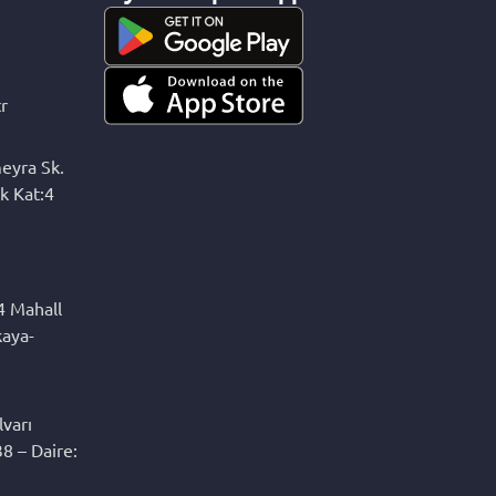
r
eyra Sk.
k Kat:4
4 Mahall
kaya-
varı
8 – Daire: