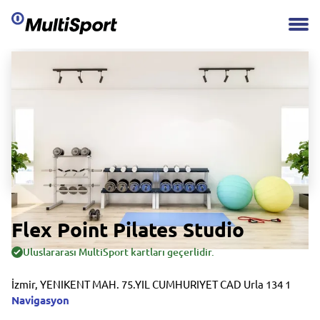
Flex Point Pilates Studio
Uluslararası MultiSport kartları geçerlidir.
İzmir, YENIKENT MAH. 75.YIL CUMHURIYET CAD Urla 134 1
Navigasyon