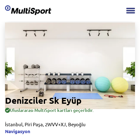
Denizciler Sk Eyüp
Uluslararası MultiSport kartları geçerlidir.
İstanbul, Piri Paşa, 2WVV+XJ, Beyoğlu
Navigasyon