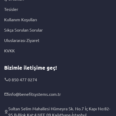
Tesisler
Kullanım Koşulları
Sıkça Sorulan Sorular
Uluslararası Ziyaret
KVKK
Bizimle iletişime geç!
0 850 477 0274
info@benefitsystems.com.tr
Sultan Selim Mahallesi Hümeyra Sk. No.7 İç Kapı No:82-
95 B-Blok Kat:4 NEF 09 Kağıthane-İstanbul