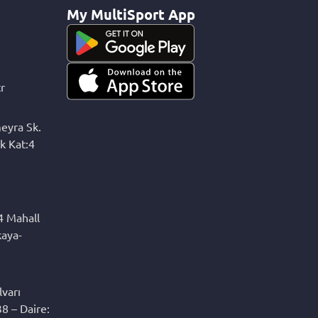
My MultiSport App
r
eyra Sk.
k Kat:4
4 Mahall
kaya-
varı
8 – Daire: