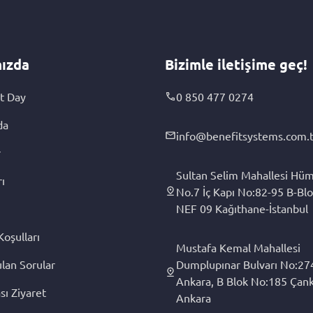
ızda
Bizimle iletişime geç!
t Day
0 850 477 0274
da
info@benefitsystems.com.t
r
Sultan Selim Mahallesi Hüm
rı
No.7 İç Kapı No:82-95 B-Blo
NEF 09 Kağıthane-İstanbul
Koşulları
Mustafa Kemal Mahallesi
ulan Sorular
Dumplupınar Bulvarı No:27
Ankara, B Blok No:185 Çan
sı Ziyaret
Ankara