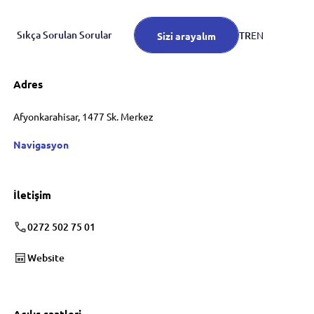
Sıkça Sorulan Sorular
TR
EN
Sizi arayalım
Adres
Afyonkarahisar, 1477 Sk. Merkez
Navigasyon
İletişim
0272 502 75 01
Website