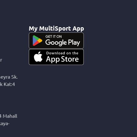
My MultiSport App
r
eyra Sk.
k Kat:4
4 Mahall
kaya-